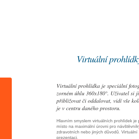
Úvod
Nabídka služeb
Virtuální prohlíd
Virtuální prohlídk
Virtuální prohlídka je speciální fot
zorném úhlu 360x180°. Uživatel si ji
přibližovat či oddalovat, vidí vše k
je v centru daného prostoru.
Hlavním smyslem virtuálních prohlídek je
místo na maximální úrovni pro návštěvníky,
zdravotních nebo jiných důvodů. Virtuáln
prezentaci.