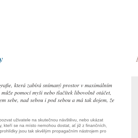
ky
y
ografie, která zabírá snímaný prostor v maximálním
 může pomocí myši nebo tlačítek libovolně otáčet,
olem sebe, nad sebou i pod sebou a má tak dojem, že
 pozvat uživatele na skutečnou návštěvu, nebo ukázat
 kteří se na místo nemohou dostat, ať již z finančních,
í prohlídky jsou tak skvělým propagačním nástrojem pro