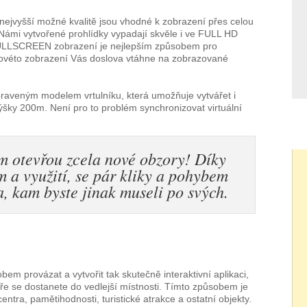
 nejvyšší možné kvalitě jsou vhodné k zobrazení přes celou
mi vytvořené prohlídky vypadají skvěle i ve FULL HD
 FULLSCREEN zobrazení je nejlepším způsobem pro
takovéto zobrazení Vás doslova vtáhne na zobrazované
raveným modelem vrtulníku, která umožňuje vytvářet i
výšky 200m. Není pro to problém synchronizovat virtuální
m otevřou zcela nové obzory! Díky
a využití, se pár kliky a pohybem
, kam byste jinak museli po svých.
em provázat a vytvořit tak skutečně interaktivní aplikaci,
ře se dostanete do vedlejší místnosti. Tímto způsobem je
entra, pamětihodnosti, turistické atrakce a ostatní objekty.