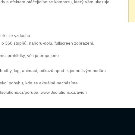
ody a efektem otáčejícího se kompasu, který Vám ukazuje
země i ze vzduchu
o 360 stupňů, nahoru-dolu, fullscreen zobrazení,
ci prohlídky, vše je propojeno
, hudby, log, animací, odkazů apod. k jednotlivým bodům
etekcí pohybu, kde se aktuálně nacházíme
solutions.cz/poruba
,
www.3solutions.cz/avion