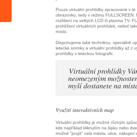
Pouze virtuální prohlídky zpracované v té
obrazovku, tedy v režimu FULLSCREEN. Ná
rozlišení na velkých LCD či plasma TV.
prohlížení virtuálních prohlídek, neboť 
místo.
Disponujeme také technikou, speciálně up
letecké snímky a virtuální prohlídky až z 
prohlídky s leteckou fotografií.
Virtuální prohlídky Vá
neomezeným možnostem 
myší dostanete na místa
Využití interaktivních map
Virtuální prohlídky je možné různým způsob
kde například kliknutím na šipku nebo dve
možné "projít" celá města, ulice, nákupní c