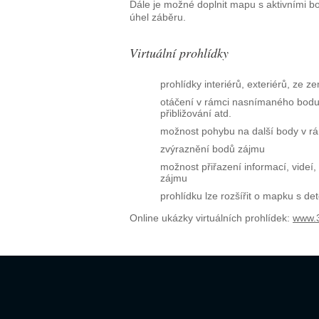
Dále je možné doplnit mapu s aktivními b
úhel záběru.
Virtuální prohlídky
prohlídky interiérů, exteriérů, ze 
otáčení v rámci nasnímaného bodu 
přibližování atd.
možnost pohybu na další body v rám
zvýraznění bodů zájmu
možnost přiřazení informací, videí
zájmu
prohlídku lze rozšířit o mapku s d
Online ukázky virtuálních prohlídek:
www.3