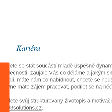
Úvod
Kariéra
Kariéra
Chcete se stát součástí mladé úspěšné dynamic
společnosti, zaujalo Vás co děláme a jakým 
vydali, máte nám co nabídnout, chcete se neus
hlavně máte zájem pracovat, podílet se na n
Zašlete svůj strukturovaný životopis a motivač
hr@3solutions.cz
.