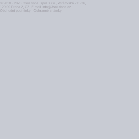
© 2010 - 2026, 3solutions, spol. s r.o., Varšavská 715/36,
120 00 Praha 2, CZ, E-mail:
info@3solutions.cz
Obchodní podmínky
|
Ochranné známky