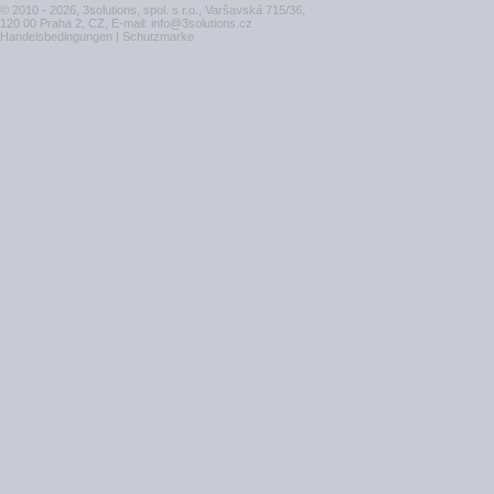
© 2010 - 2026, 3solutions, spol. s r.o., Varšavská 715/36,
120 00 Praha 2, CZ, E-mail:
info@3solutions.cz
Handelsbedingungen
|
Schutzmarke