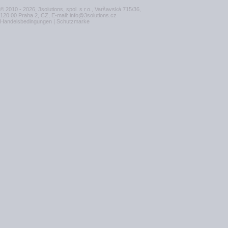
© 2010 - 2026, 3solutions, spol. s r.o., Varšavská 715/36,
120 00 Praha 2, CZ, E-mail:
info@3solutions.cz
Handelsbedingungen
|
Schutzmarke