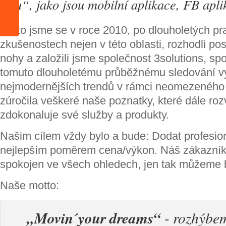
trhu“, jako jsou mobilní aplikace, FB apli
Proto jsme se v roce 2010, po dlouholetých p
zkušenostech nejen v této oblasti, rozhodli pos
nohy a založili jsme společnost 3solutions, spol.
tomuto dlouholetému průběžnému sledování v
nejmodernějších trendů v rámci neomezeného 
zúročila veškeré naše poznatky, které dále rozv
zdokonaluje své služby a produkty.
Našim cílem vždy bylo a bude: Dodat profesion
nejlepším poměrem cena/výkon. Náš zákazník
spokojen ve všech ohledech, jen tak můžeme b
Naše motto:
„Movin´your dreams“
- rozhýbem