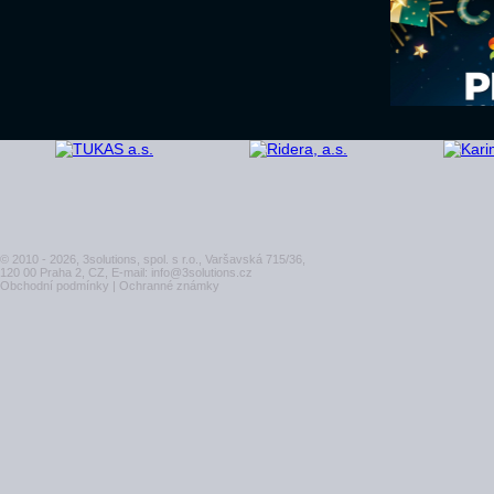
© 2010 - 2026, 3solutions, spol. s r.o., Varšavská 715/36,
120 00 Praha 2, CZ, E-mail:
info@3solutions.cz
Obchodní podmínky
|
Ochranné známky