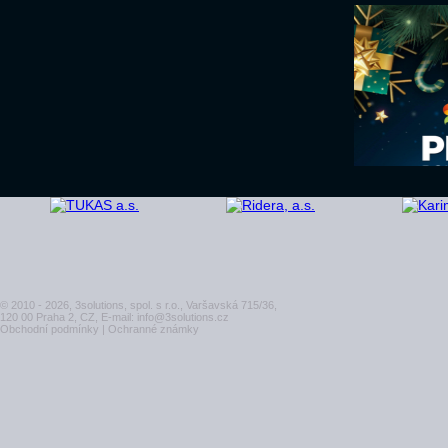
© 2010 - 2026, 3solutions, spol. s r.o., Varšavská 715/36,
120 00 Praha 2, CZ, E-mail:
info@3solutions.cz
Obchodní podmínky
|
Ochranné známky