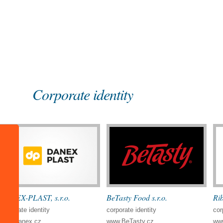
Einleitung
Referenzen
Corporate identity
Corporate identity
DANEX-PLAST, s.r.o.
BeTasty Food s.r.o.
Rib
corporate identity
corporate identity
cor
www.danex.cz
www.BeTasty.cz
www