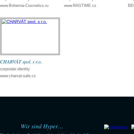
www.Bohemia-Cosmetics.ru
www.RAGTIME.cz
BE
CHARVÁT spol. s r.o.
corporate identity
www.charvat-safe.cz
Wir sind Hyper…
06.06.11