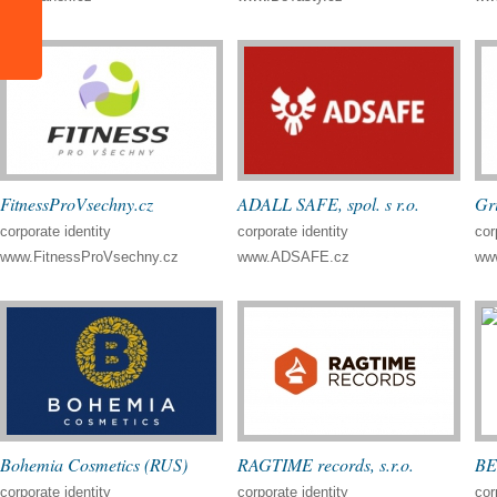
FitnessProVsechny.cz
ADALL SAFE, spol. s r.o.
Gri
corporate identity
corporate identity
cor
www.FitnessProVsechny.cz
www.ADSAFE.cz
www
Bohemia Cosmetics (RUS)
RAGTIME records, s.r.o.
B
corporate identity
corporate identity
cor