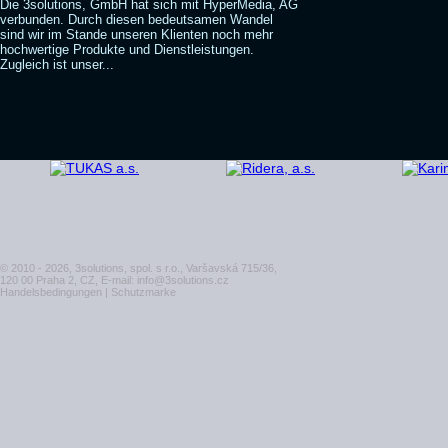
Die 3solutions, GmbH hat sich mit HyperMedia, AG
verbunden. Durch diesen bedeutsamen Wandel
sind wir im Stande unseren Klienten noch mehr
hochwertige Produkte und Dienstleistungen.
Zugleich ist unser...
© 2010 - 2026, 3solutions, spol. s r.o., Varšavská 715/36,
120 00 Praha 2, CZ, E-mail:
info@3solutions.cz
Handelsbedingungen
|
Schutzmarke