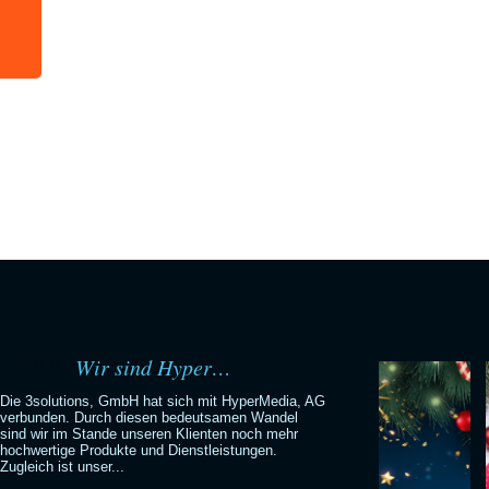
Wir sind Hyper…
06.06.11
Die 3solutions, GmbH hat sich mit HyperMedia, AG
verbunden. Durch diesen bedeutsamen Wandel
sind wir im Stande unseren Klienten noch mehr
hochwertige Produkte und Dienstleistungen.
Zugleich ist unser...