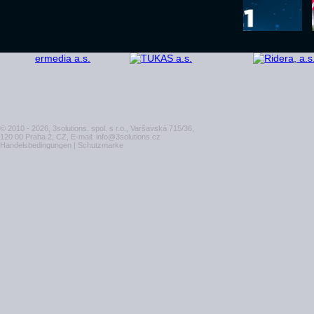
© 2010 - 2026, 3solutions, spol. s r.o., Varšavská 715/36,
120 00 Praha 2, CZ, E-mail:
info@3solutions.cz
Handelsbedingungen
|
Schutzmarke