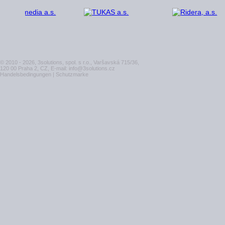
© 2010 - 2026, 3solutions, spol. s r.o., Varšavská 715/36,
120 00 Praha 2, CZ, E-mail:
info@3solutions.cz
Handelsbedingungen
|
Schutzmarke