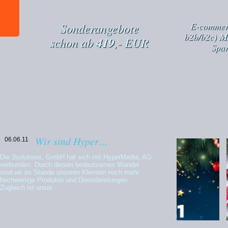
ektes
Sonderangebote
E-commer
tity,
b2b/b2c)
Ma
schon ab
419
,- EUR
Spar
Wir sind Hyper…
06.06.11
Die 3solutions, GmbH hat sich mit HyperMedia, AG
verbunden. Durch diesen bedeutsamen Wandel
sind wir im Stande unseren Klienten noch mehr
hochwertige Produkte und Dienstleistungen.
Zugleich ist unser...